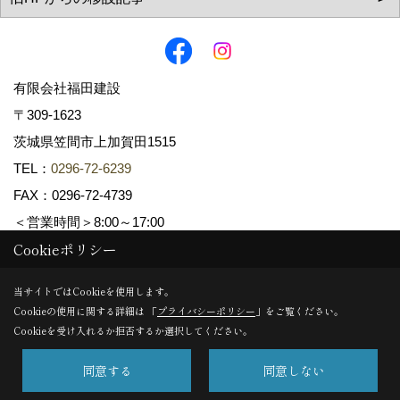
有限会社福田建設
〒309-1623
茨城県笠間市上加賀田1515
TEL：
0296-72-6239
FAX：0296-72-4739
＜営業時間＞8:00～17:00
Cookieポリシー
Copyright (c) fukudakensetsu. All Rights Reserved.
当サイトではCookieを使用します。
Cookieの使用に関する詳細は 「
プライバシーポリシー
」をご覧ください。
Produced by
ゴデスクリエイト
Cookieを受け入れるか拒否するか選択してください。
同意する
同意しない