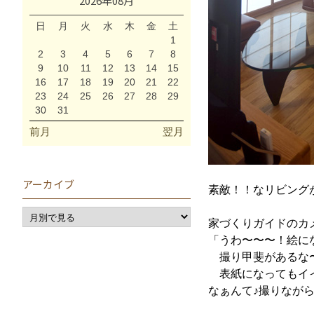
2026年08月
日
月
火
水
木
金
土
1
2
3
4
5
6
7
8
9
10
11
12
13
14
15
16
17
18
19
20
21
22
23
24
25
26
27
28
29
30
31
前月
翌月
アーカイブ
素敵！！なリビング
家づくりガイドのカ
「うわ〜〜〜！絵に
撮り甲斐があるな
表紙になってもイ
なぁんて♪撮りなが