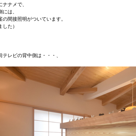
にナナメで、
側には、
案の間接照明がついています。
ました）
前テレビの背中側は・・・、