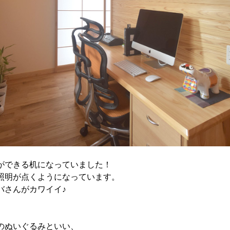
ができる机になっていました！
照明が点くようになっています。
バさんがカワイイ♪
、
のぬいぐるみといい、