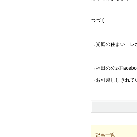
つづく
→光庭の住まい レ
→福田の公式Facebo
→お引越ししきれて
記事一覧