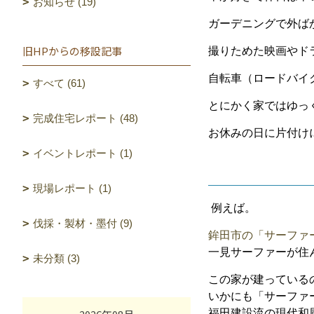
お知らせ (19)
ガーデニングで外ば
旧HPからの移設記事
撮りためた映画やド
自転車（ロードバイ
すべて (61)
とにかく家ではゆっ
完成住宅レポート (48)
お休みの日に片付け
イベントレポート (1)
現場レポート (1)
例えば。
伐採・製材・墨付 (9)
鉾田市の「サーファ
一見サーファーが住
未分類 (3)
この家が建っている
いかにも「サーファ
福田建設流の現代和