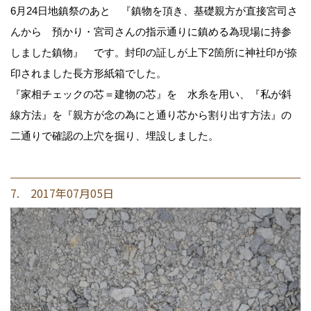
6月24日地鎮祭のあと 『鎮物を頂き、基礎親方が直接宮司さ
んから 預かり・宮司さんの指示通りに鎮める為現場に持参
しました鎮物』 です。封印の証しが上下2箇所に神社印が捺
印されました長方形紙箱でした。
『家相チェックの芯＝建物の芯』を 水糸を用い、『私が斜
線方法』を『親方が念の為にと通り芯から割り出す方法』の
二通りで確認の上穴を掘り、埋設しました。
7. 2017年07月05日