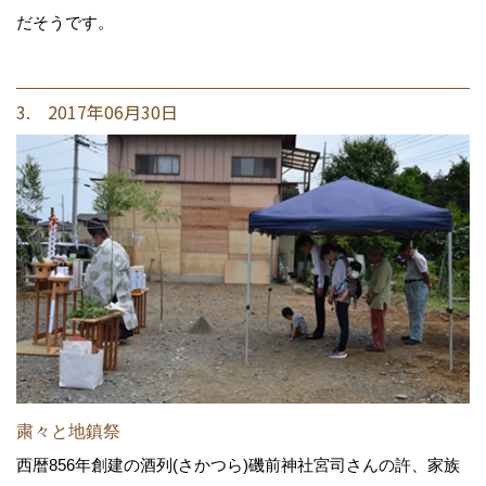
だそうです。
3. 2017年06月30日
粛々と地鎮祭
西暦856年創建の酒列(さかつら)磯前神社宮司さんの許、家族