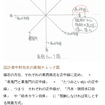
設計者中村先生の家相チェック図
磁石の方位、それぞれの東西南北を正中線に定め』 ＋
『表鬼門と裏鬼門の正中線』 ＋ 『たつみといぬいの正中
線』、つまり それぞれの正中線が、『汚水・雑排水口自
体』 や『給水カラン自体』 に『抵触しなければ良しとす
る簡素方式』