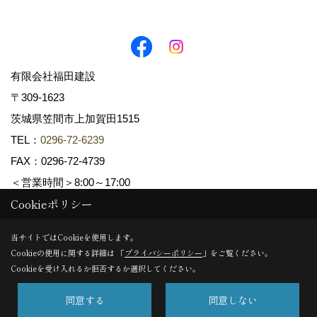
有限会社福田建設
〒309-1623
茨城県笠間市上加賀田1515
TEL：
0296-72-6239
FAX：0296-72-4739
＜営業時間＞8:00～17:00
Cookieポリシー
Copyright (c) fukudakensetsu. All Rights Reserved.
当サイトではCookieを使用します。
Cookieの使用に関する詳細は 「
プライバシーポリシー
」をご覧ください。
Produced by
ゴデスクリエイト
Cookieを受け入れるか拒否するか選択してください。
同意する
同意しない