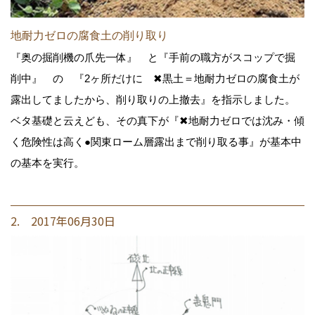
地耐力ゼロの腐食土の削り取り
『奥の掘削機の爪先一体』 と『手前の職方がスコップで掘
削中』 の 『2ヶ所だけに ✖黒土＝地耐力ゼロの腐食土が
露出してましたから、削り取りの上撤去』を指示しました。
ベタ基礎と云えども、その真下が『✖地耐力ゼロでは沈み・傾
く危険性は高く●関東ローム層露出まで削り取る事』が基本中
の基本を実行。
2. 2017年06月30日