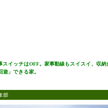
事スイッチはOFF。家事動線もスイスイ、収納
回遊」できる家。
さま邸