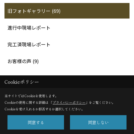
旧フォトギャラリー (69)
進行中現場レポート
完工済現場レポート
お客様の声 (9)
Cookieポリシー
当サイトではCookieを使用します。
Cookieの使用に関する詳細は 「
プライバシーポリシー
」をご覧ください。
Cookieを受け入れるか拒否するか選択してください。
有限会社福田建設
〒309-1623
同意する
同意しない
茨城県笠間市上加賀田1515