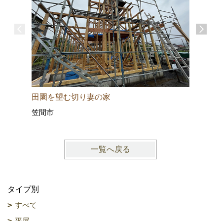
田園を望む切り妻の家
ひたちな
笠間市
ひたちな
一覧へ戻る
タイプ別
すべて
平屋